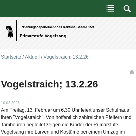
Benutzerspezifische Werkzeuge
Direkt zum Inhalt
|
Direkt zur Navigation
Primarstufe Vogelsang
Startseite
/
Aktuell
/
Vogelstraich; 13.2.26
Artikelaktionen
Vogelstraich; 13.2.26
10.02.2026
Am Freitag, 13. Februar um 6.30 Uhr feiert unser Schulhaus
ihren "Vogelstraich". Von hoffentlich zahlreichen Pfeifern und
Tambouren begleitet zeigen die Kinder der Primarstufe
Vogelsang ihre Larven und Kostüme bei einem Umzug im