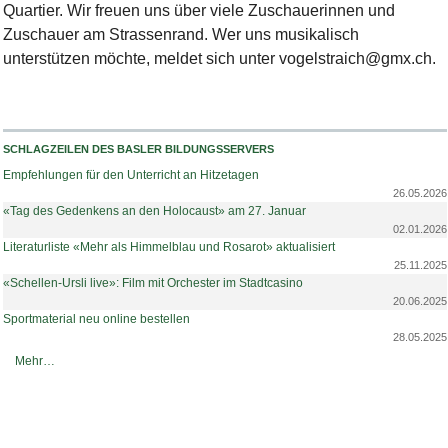
Quartier. Wir freuen uns über viele Zuschauerinnen und
Zuschauer am Strassenrand. Wer uns musikalisch
unterstützen möchte, meldet sich unter vogelstraich@gmx.ch.
SCHLAGZEILEN DES BASLER BILDUNGSSERVERS
Empfehlungen für den Unterricht an Hitzetagen
26.05.2026
«Tag des Gedenkens an den Holocaust» am 27. Januar
02.01.2026
Literaturliste «Mehr als Himmelblau und Rosarot» aktualisiert
25.11.2025
«Schellen-Ursli live»: Film mit Orchester im Stadtcasino
20.06.2025
Sportmaterial neu online bestellen
28.05.2025
Schlagzeilen des Basler Bildungsservers -
Mehr…