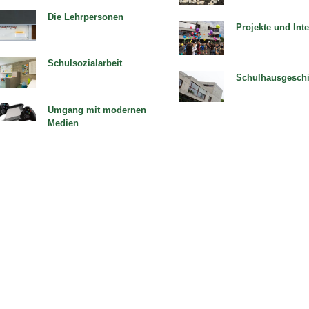
Bild Legende:
Die Lehrpersonen
Projekte und Int
ld Legende:
Bild Legende:
Schulsozialarbeit
Schulhausgeschi
ld Legende:
Bild Legende:
Umgang mit modernen
Medien
ld Legende: