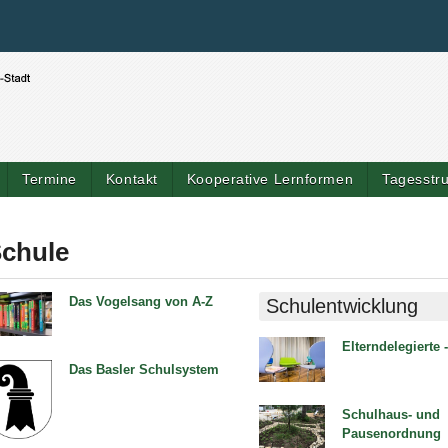
Benutzerspezifische Werkzeuge
Direkt zum Inhalt
|
Direkt zur Navigation
Termine
Kontakt
Kooperative Lernformen
Tagesstru
Artik
chule
Das Vogelsang von A-Z
Schulentwicklung
ld Legende:
Elterndelegierte -
Das Basler Schulsystem
Bild Legende:
Schulhaus- und
Pausenordnung
ld Legende: