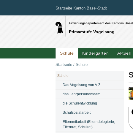
Startseite Kanton Basel-Stadt
Primarstufe Vogelsang
Schule
Kindergarten
Aktuell
Startseite
/
Schule
S
Schule
NAVIGATION
Das Vogelsang von A-Z
das Lehrpersonenteam
Bi
die Schulentwicklung
Schulsozialarbeit
Elternmitarbeit (Elterndelegierte,
Elternrat, Schulrat)
Bi