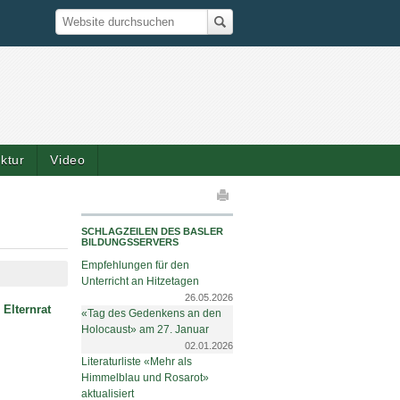
Suche
Website durchsuchen
ktur
Video
elaktionen
SCHLAGZEILEN DES BASLER
BILDUNGSSERVERS
Empfehlungen für den
Unterricht an Hitzetagen
26.05.2026
 Elternrat
«Tag des Gedenkens an den
Holocaust» am 27. Januar
02.01.2026
Literaturliste «Mehr als
Himmelblau und Rosarot»
aktualisiert