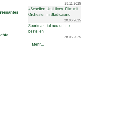
25.11.2025
«Schellen-Ursli live»: Film mit
eressantes
Orchester im Stadtcasino
20.06.2025
Sportmaterial neu online
bestellen
chte
28.05.2025
Schlagzeilen des Basler Bildungsservers -
Mehr…