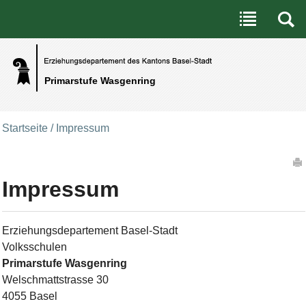
Benutzerspezifische Werkzeuge
Direkt zum Inhalt
|
Direkt zur Navigation
Primarstufe Wasgenring
Startseite
/
Impressum
Artikelaktionen
Impressum
Erziehungsdepartement Basel-Stadt
Volksschulen
Primarstufe Wasgenring
Welschmattstrasse 30
4055 Basel