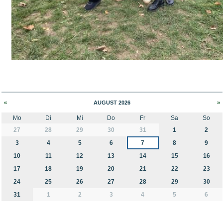
Bild Legende:
«
AUGUST 2026
»
Mo
Di
Mi
Do
Fr
Sa
So
month-8
27
28
29
30
31
1
2
3
4
5
6
7
8
9
10
11
12
13
14
15
16
17
18
19
20
21
22
23
24
25
26
27
28
29
30
31
1
2
3
4
5
6