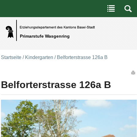
Benutzerspezifische Werkzeuge
Direkt zum Inhalt
|
Direkt zur Navigation
Primarstufe Wasgenring
Startseite
/
Kindergarten
/
Belforterstrasse 126a B
Artikelaktionen
Belforterstrasse 126a B