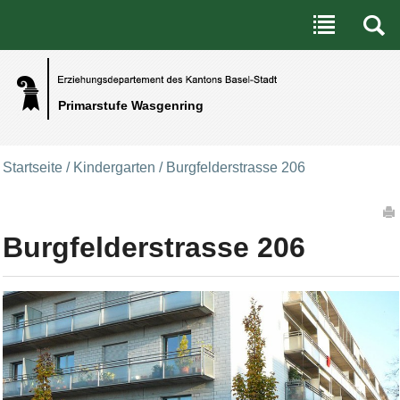
Benutzerspezifische Werkzeuge
Direkt zum Inhalt
|
Direkt zur Navigation
Primarstufe Wasgenring
Startseite
/
Kindergarten
/
Burgfelderstrasse 206
Artikelaktionen
Burgfelderstrasse 206