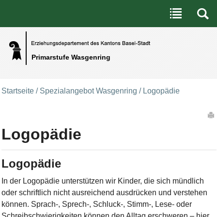
Benutzerspezifische Werkzeuge
Direkt zum Inhalt
|
Direkt zur Navigation
Primarstufe Wasgenring
Startseite
/
Spezialangebot Wasgenring
/
Logopädie
Artikelaktionen
Logopädie
Logopädie
In der Logopädie unterstützen wir Kinder, die sich mündlich
oder schriftlich nicht ausreichend ausdrücken und verstehen
können. Sprach-, Sprech-, Schluck-, Stimm-, Lese- oder
Schreibschwierigkeiten können den Alltag erschweren – hier