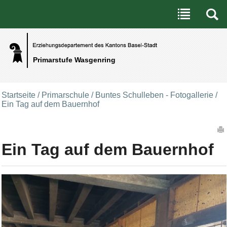
Benutzerspezifische Werkzeuge
Direkt zum Inhalt
|
Direkt zur Navigation
Primarstufe Wasgenring
Startseite
/
Primarschule
/
Buntes Schulleben - Fotogallerie
/
Ein Tag auf dem Bauernhof
Artikelaktionen
Ein Tag auf dem Bauernhof