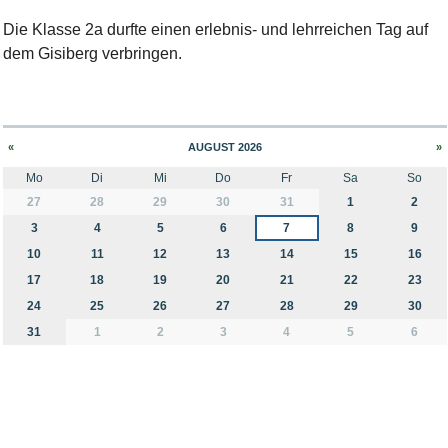
Die Klasse 2a durfte einen erlebnis- und lehrreichen Tag auf
dem Gisiberg verbringen.
«
AUGUST 2026
»
Mo
Di
Mi
Do
Fr
Sa
So
month-8
27
28
29
30
31
1
2
3
4
5
6
7
8
9
10
11
12
13
14
15
16
17
18
19
20
21
22
23
24
25
26
27
28
29
30
31
1
2
3
4
5
6