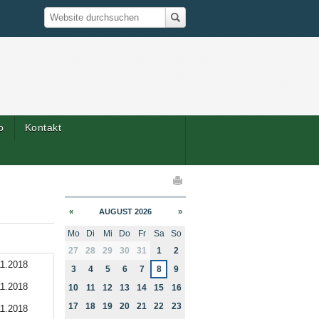
Suche
Website durchsuchen
o
Kontakt
elaktionen
«
AUGUST 2026
»
Mo
Di
Mi
Do
Fr
Sa
So
month-8
27
28
29
30
31
1
2
11.2018
3
4
5
6
7
8
9
11.2018
10
11
12
13
14
15
16
17
18
19
20
21
22
23
11.2018