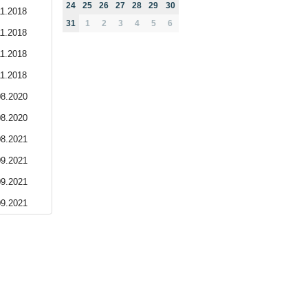
24
25
26
27
28
29
30
11.2018
31
1
2
3
4
5
6
11.2018
11.2018
11.2018
08.2020
08.2020
08.2021
09.2021
09.2021
09.2021