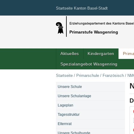
Startseite Kanton Basel-Stadt
Primarstufe Wasgenring
Aktuelles
Kindergarten
Prim
Spezialangebot Wasgenring
Startseite
/
Primarschule
/
Französisch
/
NMG
N
Unsere Schule
NAVIGATION
Unsere Schulanlage
D
Lageplan
Do
Tagesstruktur
Elternrat
Unsere Schulhunde