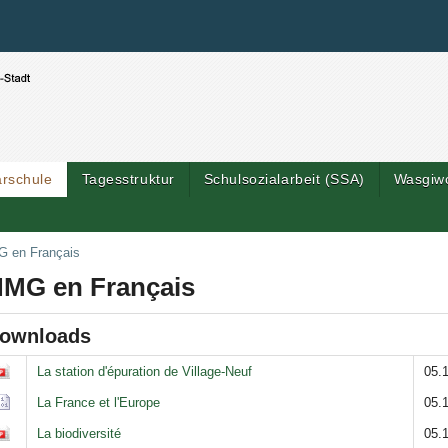
Benutzerspezifische Werkzeuge
Direkt zum Inhalt
|
Direkt zur Navigation
arschule
Tagesstruktur
Schulsozialarbeit (SSA)
Wasgiw
Artik
 en Français
MG en Français
ownloads
wnloads
La station d'épuration de Village-Neuf
05.
La France et l'Europe
05.
La biodiversité
05.