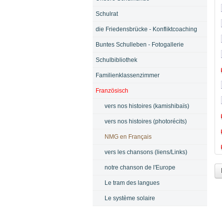
Schulrat
die Friedensbrücke - Konfliktcoaching
Buntes Schulleben - Fotogallerie
Schulbibliothek
Familienklassenzimmer
Französisch
vers nos histoires (kamishibaïs)
vers nos histoires (photorécits)
NMG en Français
vers les chansons (liens/Links)
notre chanson de l'Europe
Le tram des langues
Le système solaire