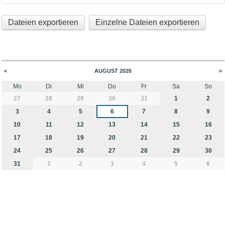
Dateien exportieren
Einzelne Dateien exportieren
«
AUGUST 2026
»
Mo
Di
Mi
Do
Fr
Sa
So
month-8
27
28
29
30
31
1
2
3
4
5
6
7
8
9
10
11
12
13
14
15
16
17
18
19
20
21
22
23
24
25
26
27
28
29
30
31
1
2
3
4
5
6