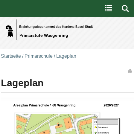
Benutzerspezifische Werkzeuge
Direkt zum Inhalt
|
Direkt zur Navigation
Primarstufe Wasgenring
Startseite
/
Primarschule
/
Lageplan
Artikelaktionen
Lageplan