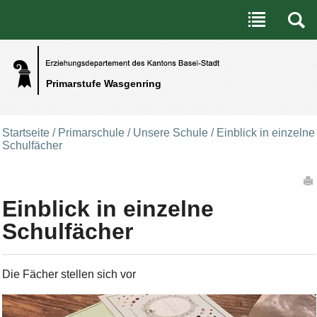
Benutzerspezifische Werkzeuge
Direkt zum Inhalt
|
Direkt zur Navigation
Primarstufe Wasgenring
Startseite
/
Primarschule
/
Unsere Schule
/
Einblick in einzelne
Schulfächer
Artikelaktionen
Einblick in einzelne
Schulfächer
Die Fächer stellen sich vor