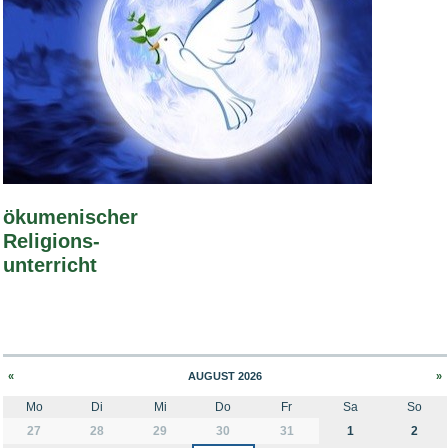
Bild Legende:
ökumenischer
Religions-
unterricht
«
AUGUST 2026
»
Mo
Di
Mi
Do
Fr
Sa
So
month-8
27
28
29
30
31
1
2