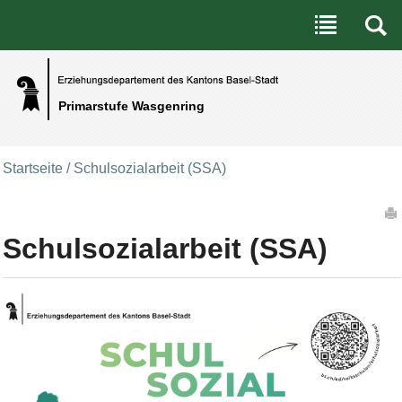
Benutzerspezifische Werkzeuge
Direkt zum Inhalt
|
Direkt zur Navigation
Primarstufe Wasgenring
Startseite
/
Schulsozialarbeit (SSA)
Artikelaktionen
Schulsozialarbeit (SSA)