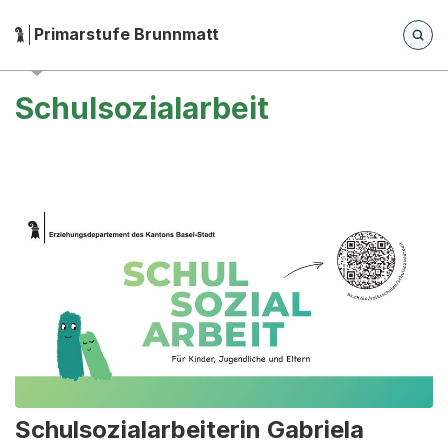
Zum Hauptinhalt springen
Zur Navigation springen
Herausgeber:
Primarstufe Brunnmatt
Hauptnavigation
Breadcrumb-Navigation
Schulsozialarbeit
Schulsozialarbeiterin Gabriela