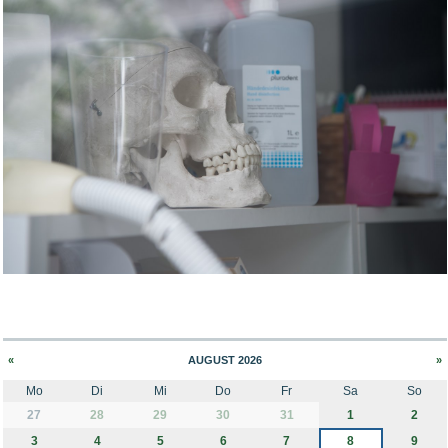
Bild Legende:
«
AUGUST 2026
»
Mo
Di
Mi
Do
Fr
Sa
So
month-8
27
28
29
30
31
1
2
3
4
5
6
7
8
9