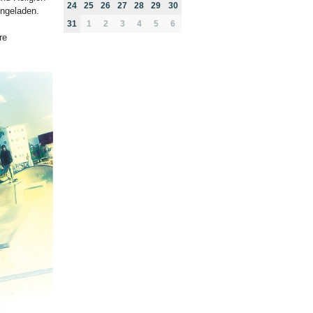
24
25
26
27
28
29
30
ingeladen.
31
1
2
3
4
5
6
re