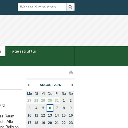
Suche
Website durchsuchen
e
Tagesstruktur
elaktionen
«
AUGUST 2026
»
Mo
Di
Mi
Do
Fr
Sa
So
month-8
27
28
29
30
31
1
2
ird
3
4
5
6
7
8
9
10
11
12
13
14
15
16
ches Raum
tt. Alle
17
18
19
20
21
22
23
nd Religion