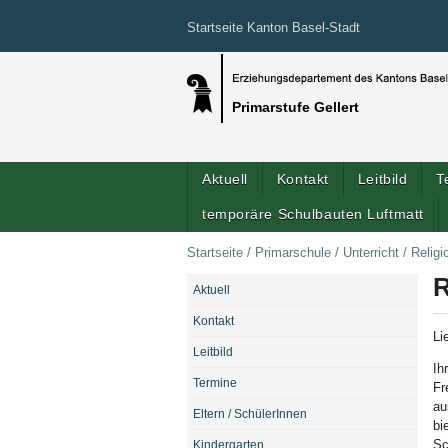
Startseite Kanton Basel-Stadt
Primarstufe Gellert
Aktuell
Kontakt
Leitbild
T
temporäre Schulbauten Luftmatt
Startseite
/
Primarschule
/
Unterricht
/
Religi
R
Aktuell
NAVIGATION
Kontakt
Li
Leitbild
Ih
Termine
Fr
au
Eltern / SchülerInnen
bi
Sc
Kindergarten