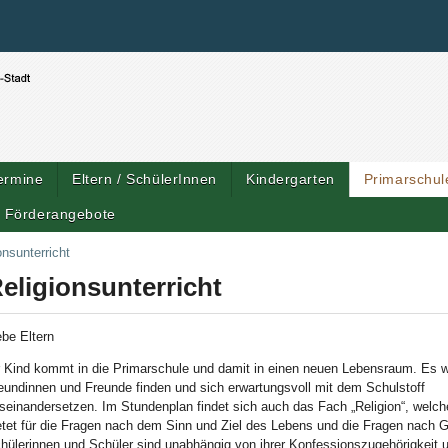
Benutzerspezifische Werkzeuge
Direkt zum Inhalt
|
Direkt zur Navigation
ermine
Eltern / SchülerInnen
Kindergarten
Primarschul
Förderangebote
Artik
onsunterricht
eligionsunterricht
ebe Eltern
r Kind kommt in die Primarschule und damit in einen neuen Lebensraum. Es w
eundinnen und Freunde finden und sich erwartungsvoll mit dem Schulstoff
seinandersetzen. Im Stundenplan findet sich auch das Fach „Religion“, wel
etet für die Fragen nach dem Sinn und Ziel des Lebens und die Fragen nach Go
hülerinnen und Schüler sind unabhängig von ihrer Konfessionszugehörigkeit u