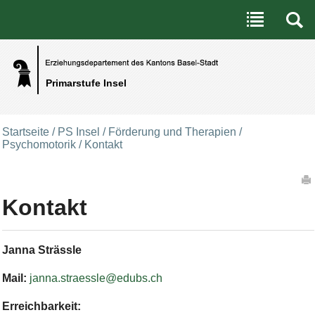
Benutzerspezifische Werkzeuge
Direkt zum Inhalt
|
Direkt zur Navigation
Primarstufe Insel
Startseite
/
PS Insel
/
Förderung und Therapien
/
Psychomotorik
/
Kontakt
Artikelaktionen
Kontakt
Janna Strässle
Mail:
janna.straessle@edubs.ch
Erreichbarkeit: