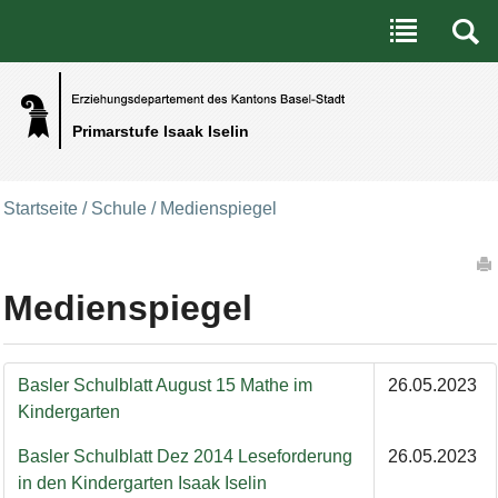
Benutzerspezifische Werkzeuge
Direkt zum Inhalt
|
Direkt zur Navigation
Primarstufe Isaak Iselin
Startseite
/
Schule
/
Medienspiegel
Artikelaktionen
Medienspiegel
Basler Schulblatt August 15 Mathe im
26.05.2023
Kindergarten
Basler Schulblatt Dez 2014 Leseforderung
26.05.2023
in den Kindergarten Isaak Iselin