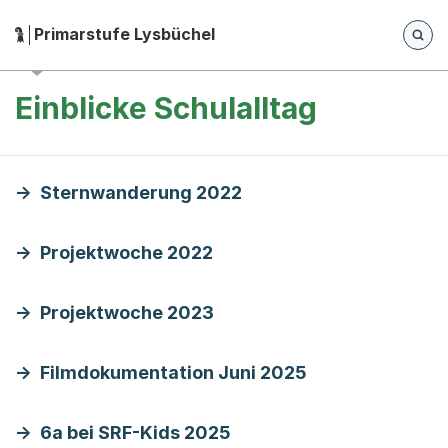
Zum Hauptinhalt springen
Zur Navigation springen
Herausgeber:
Primarstufe Lysbüchel
Hauptnavigation
Breadcrumb-Navigation
Einblicke Schulalltag
Sternwanderung 2022
Projektwoche 2022
Projektwoche 2023
Filmdokumentation Juni 2025
6a bei SRF-Kids 2025