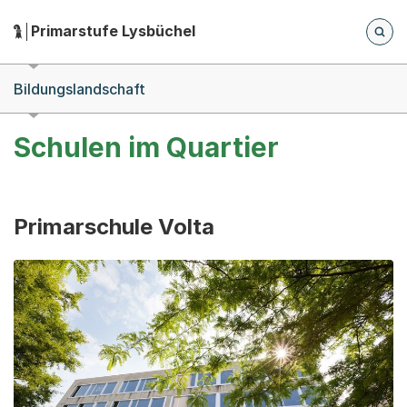
Zum Hauptinhalt springen
Zur Navigation springen
Herausgeber:
Primarstufe Lysbüchel
Hauptnavigation
Breadcrumb-Navigation
Bildungslandschaft
Schulen im Quartier
Primarschule Volta