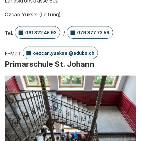
Landskronstrasse 60a
Özcan Yüksel (Leitung)
Tel.
061 322 45 93
/
079 877 73 59
E-Mail:
oezcan.yueksel@edubs.ch
Primarschule St. Johann