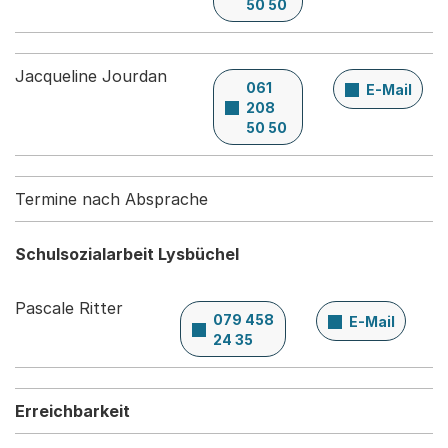
50 50
Jacqueline Jourdan
061
E-Mail
208
50 50
Termine nach Absprache
Schulsozialarbeit Lysbüchel
Pascale Ritter
079 458
E-Mail
24 35
Erreichbarkeit