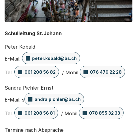
Schulleitung St.Johann
Peter Kobald
E-Mail:
peter.kobald@bs.ch
Tel.
061 208 56 82
/ Mobil
076 479 22 28
Sandra Pichler Ernst
E-Mail: s
andra.pichler@bs.ch
Tel.
061 208 56 81
/ Mobil
078 855 32 33
Termine nach Absprache