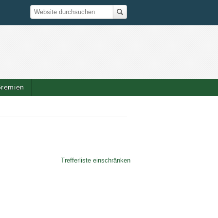
Suche
Website durchsuchen
remien
Trefferliste einschränken