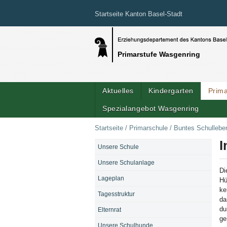
Startseite Kanton Basel-Stadt
Primarstufe Wasgenring
Aktuelles
Kindergarten
Prim
Spezialangebot Wasgenring
Startseite
/
Primarschule
/
Buntes Schulleben
I
Unsere Schule
NAVIGATION
Unsere Schulanlage
Di
Lageplan
Hü
ke
Tagesstruktur
da
du
Elternrat
ge
Unsere Schulhunde