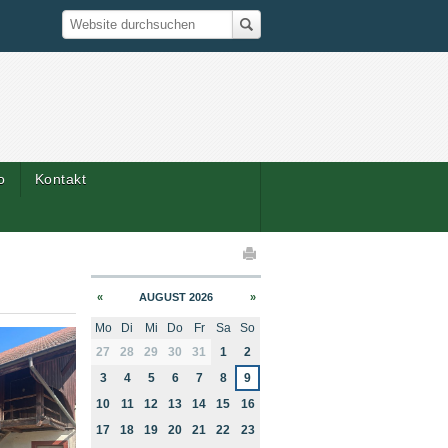
Suche
Website durchsuchen
o
Kontakt
elaktionen
«
AUGUST 2026
»
Mo
Di
Mi
Do
Fr
Sa
So
month-8
27
28
29
30
31
1
2
3
4
5
6
7
8
9
10
11
12
13
14
15
16
17
18
19
20
21
22
23