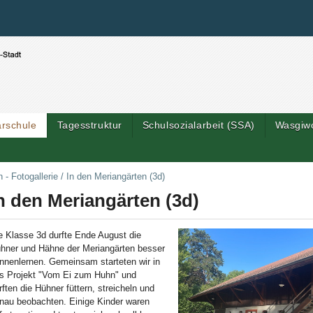
Benutzerspezifische Werkzeuge
Direkt zum Inhalt
|
Direkt zur Navigation
arschule
Tagesstruktur
Schulsozialarbeit (SSA)
Wasgiw
Artik
 - Fotogallerie
/
In den Meriangärten (3d)
n den Meriangärten (3d)
e Klasse 3d durfte Ende August die
hner und Hähne der Meriangärten besser
nnenlernen. Gemeinsam starteten wir in
s Projekt "Vom Ei zum Huhn" und
rften die Hühner füttern, streicheln und
nau beobachten. Einige Kinder waren