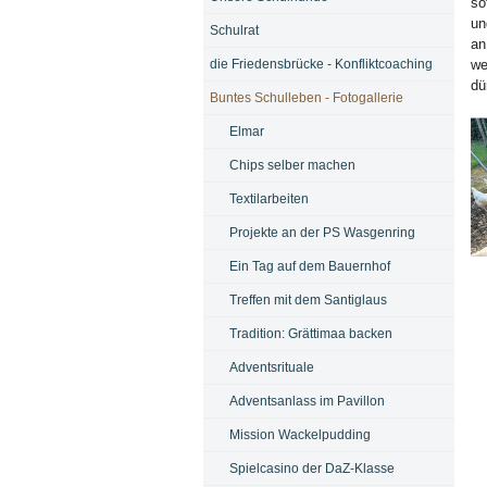
so
un
Schulrat
an
die Friedensbrücke - Konfliktcoaching
we
dü
Buntes Schulleben - Fotogallerie
Elmar
Chips selber machen
Textilarbeiten
Projekte an der PS Wasgenring
Ein Tag auf dem Bauernhof
Treffen mit dem Santiglaus
Tradition: Grättimaa backen
Adventsrituale
Adventsanlass im Pavillon
Mission Wackelpudding
Spielcasino der DaZ-Klasse