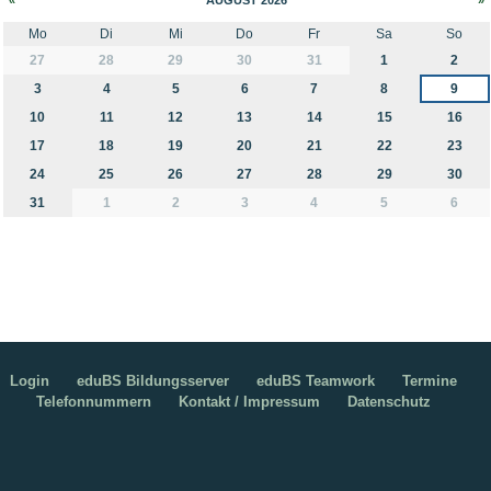
Mo
Di
Mi
Do
Fr
Sa
So
month-8
27
28
29
30
31
1
2
3
4
5
6
7
8
9
10
11
12
13
14
15
16
17
18
19
20
21
22
23
24
25
26
27
28
29
30
31
1
2
3
4
5
6
Login
eduBS Bildungsserver
eduBS Teamwork
Termine
Telefonnummern
Kontakt / Impressum
Datenschutz