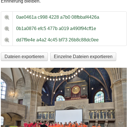
Erinnerung bleiben.
0ae0461a c998 4228 a7b0 08fbbaf4426a
0b1a0876 efc5 477b a019 a490f94cff1e
dd7f9e4e a4a2 4c45 bf73 26b8c88dc0ee
Dateien exportieren
Einzelne Dateien exportieren