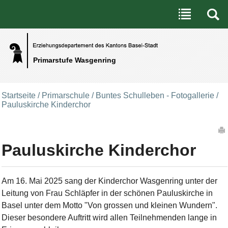
Benutzerspezifische Werkzeuge
Direkt zum Inhalt
|
Direkt zur Navigation
Primarstufe Wasgenring
Startseite
/
Primarschule
/
Buntes Schulleben - Fotogallerie
/
Pauluskirche Kinderchor
Artikelaktionen
Pauluskirche Kinderchor
Am 16. Mai 2025 sang der Kinderchor Wasgenring unter der
Leitung von Frau Schläpfer in der schönen Pauluskirche in
Basel unter dem Motto "Von grossen und kleinen Wundern".
Dieser besondere Auftritt wird allen Teilnehmenden lange in