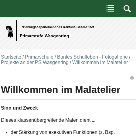
Benutzerspezifische Werkzeuge
Direkt zum Inhalt
|
Direkt zur Navigation
Primarstufe Wasgenring
Startseite
/
Primarschule
/
Buntes Schulleben - Fotogallerie
/
Projekte an der PS Wasgenring
/
Willkommen im Malatelier
Artikelaktionen
Willkommen im Malatelier
Sinn und Zweck
Dieses
klassenübergreifende M
alen dient ...
der Stärkung von
exekutiven Funktionen (z. Bsp.