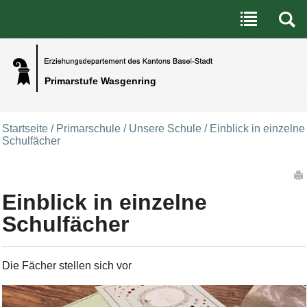
Benutzerspezifische Werkzeuge
Direkt zum Inhalt
|
Direkt zur Navigation
Primarstufe Wasgenring
Startseite
/
Primarschule
/
Unsere Schule
/
Einblick in einzelne
Schulfächer
Artikelaktionen
Einblick in einzelne
Schulfächer
Die Fächer stellen sich vor