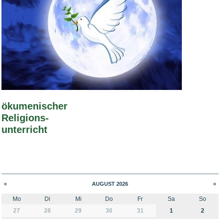
Bild Legende:
ökumenischer
Religions-
unterricht
«
AUGUST 2026
»
Mo
Di
Mi
Do
Fr
Sa
So
month-8
27
28
29
30
31
1
2