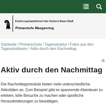
Benutzerspezifische Werkzeuge
Direkt zum Inhalt
|
Direkt zur Navigation
Primarstufe Wasgenring
Startseite
/
Primarschule
/
Tagesstruktur
/
Fotos aus den
Tagesstrukturen
/
Aktiv durch den Nachmittag
Artikelaktionen
Aktiv durch den Nachmittag
Die Nachmittagsmodule bieten viele unterschiedliche
Aktivitäten an. Zum Beispiel gibt es spannende Abenteuer zu
erleben, tolle Besuche zu machen oder sportliche
Herausforderungen zu bewältigen.