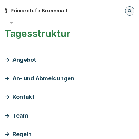
Zum Hauptinhalt springen
Zur Navigation springen
Herausgeber:
Primarstufe Brunnmatt
Hauptnavigation
Breadcrumb-Navigation
Tagesstruktur
Angebot
An- und Abmeldungen
Kontakt
Team
Regeln