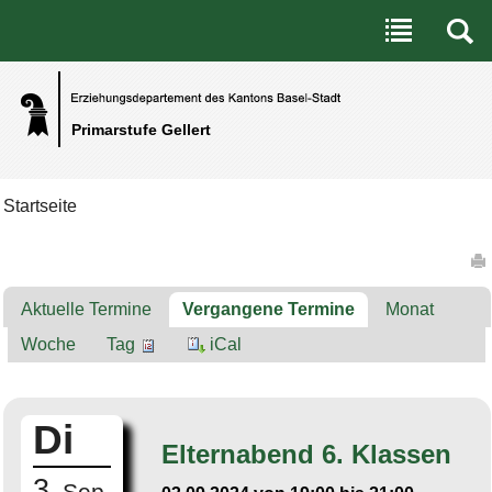
Benutzerspezifische Werkzeuge
Direkt zum Inhalt
|
Direkt zur Navigation
Primarstufe Gellert
Startseite
Artikelaktionen
Aktuelle Termine
Vergangene Termine
Monat
Woche
Tag
iCal
Di
Elternabend 6. Klassen
3.
Sep.