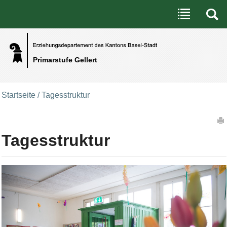
Benutzerspezifische Werkzeuge
Direkt zum Inhalt
|
Direkt zur Navigation
Primarstufe Gellert
Startseite
/
Tagesstruktur
Artikelaktionen
Tagesstruktur