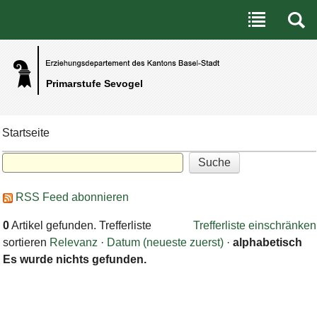
Benutzerspezifische Werkzeuge
Direkt zum Inhalt
|
Direkt zur Navigation
Primarstufe Sevogel
Startseite
RSS Feed abonnieren
0
Artikel gefunden.
Trefferliste
Trefferliste einschränken
sortieren
Relevanz
·
Datum (neueste zuerst)
·
alphabetisch
Es wurde nichts gefunden.