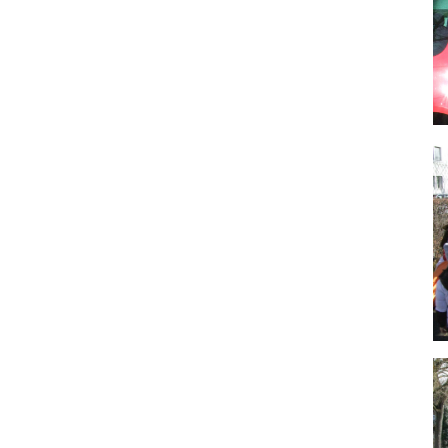
Bi
Bi