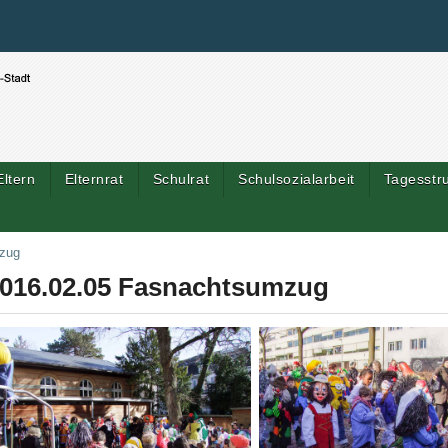
Benutzerspezifische Werkzeuge
Direkt zum Inhalt
|
Direkt zur Navigation
Eltern
Elternrat
Schulrat
Schulsozialarbeit
Tagesstr
Artik
zug
016.02.05 Fasnachtsumzug