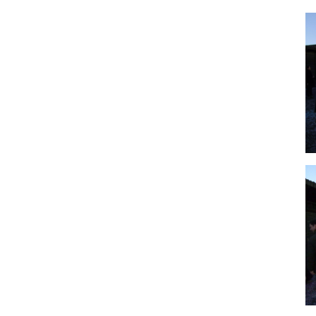
Bi
Bi