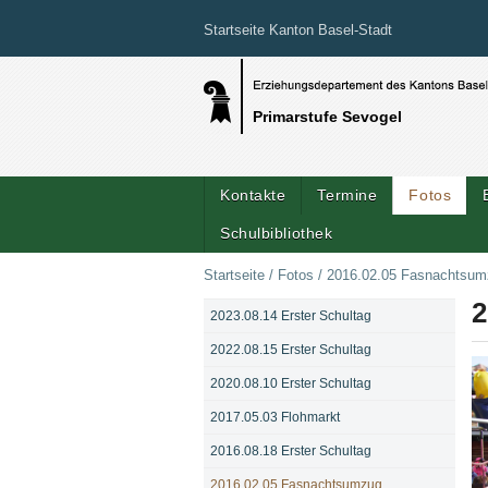
Startseite Kanton Basel-Stadt
Primarstufe Sevogel
Kontakte
Termine
Fotos
Schulbibliothek
Startseite
/
Fotos
/
2016.02.05 Fasnachtsum
2
2023.08.14 Erster Schultag
NAVIGATION
2022.08.15 Erster Schultag
2020.08.10 Erster Schultag
2017.05.03 Flohmarkt
2016.08.18 Erster Schultag
2016.02.05 Fasnachtsumzug