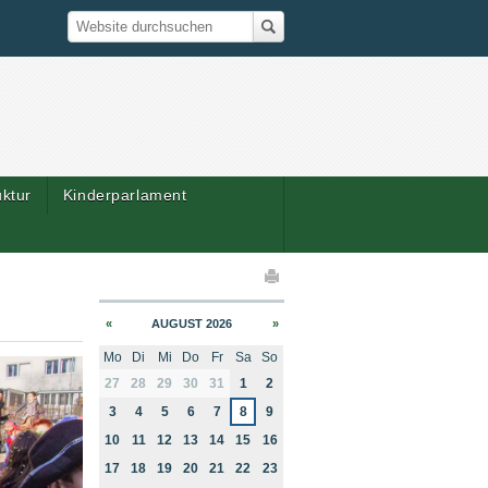
Suche
Website durchsuchen
uktur
Kinderparlament
elaktionen
«
AUGUST 2026
»
Mo
Di
Mi
Do
Fr
Sa
So
month-8
27
28
29
30
31
1
2
3
4
5
6
7
8
9
10
11
12
13
14
15
16
17
18
19
20
21
22
23