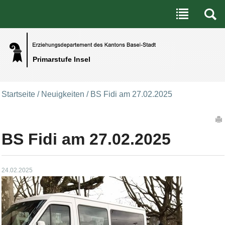
Benutzerspezifische Werkzeuge
Direkt zum Inhalt
|
Direkt zur Navigation
Primarstufe Insel
Startseite
/
Neuigkeiten
/
BS Fidi am 27.02.2025
Artikelaktionen
BS Fidi am 27.02.2025
24.02.2025