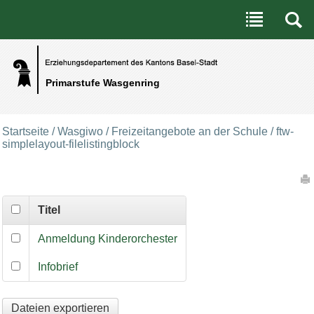
Benutzerspezifische Werkzeuge
Direkt zum Inhalt
|
Direkt zur Navigation
Primarstufe Wasgenring
Startseite
/
Wasgiwo
/
Freizeitangebote an der Schule
/
ftw-
simplelayout-filelistingblock
Artikelaktionen
Titel
Anmeldung Kinderorchester
Infobrief
Dateien exportieren