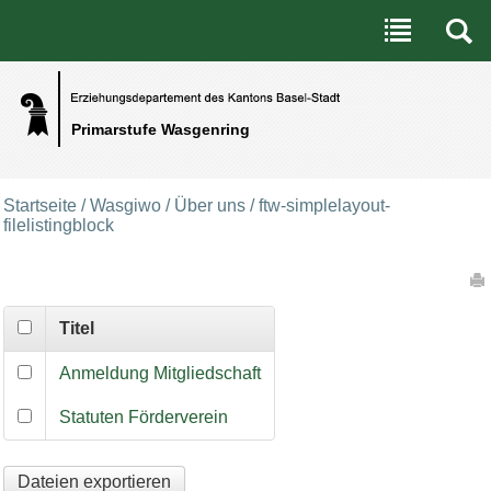
Benutzerspezifische Werkzeuge
Direkt zum Inhalt
|
Direkt zur Navigation
Primarstufe Wasgenring
Startseite
/
Wasgiwo
/
Über uns
/
ftw-simplelayout-
filelistingblock
Artikelaktionen
Titel
Anmeldung Mitgliedschaft
Statuten Förderverein
Dateien exportieren