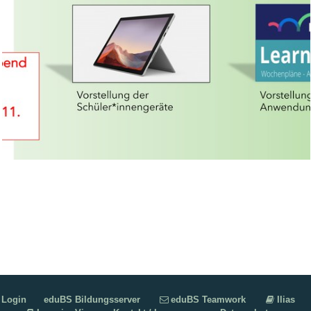
Login
eduBS Bildungsserver
eduBS Teamwork
Ilias