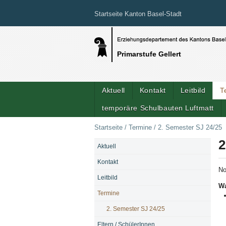
Startseite Kanton Basel-Stadt
Primarstufe Gellert
Aktuell
Kontakt
Leitbild
T
temporäre Schulbauten Luftmatt
Startseite
/
Termine
/
2. Semester SJ 24/25
2
Aktuell
NAVIGATION
Kontakt
N
Leitbild
W
Termine
2. Semester SJ 24/25
Eltern / SchülerInnen