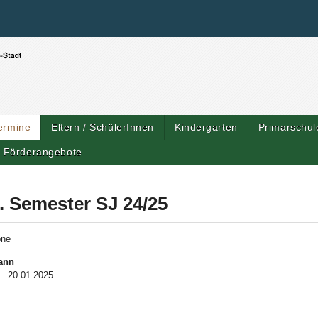
Benutzerspezifische Werkzeuge
Direkt zum Inhalt
|
Direkt zur Navigation
ermine
Eltern / SchülerInnen
Kindergarten
Primarschul
Förderangebote
. Semester SJ 24/25
one
ann
20.01.2025