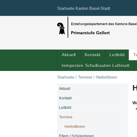
Startseite Kanton Basel-Stadt
Primarstufe Gellert
Aktuell
Kontakt
Leitbild
T
temporäre Schulbauten Luftmatt
Startseite
/
Termine
/
Herbstferien
H
Aktuell
NAVIGATION
Kontakt
W
Leitbild
Termine
Herbstferien
Eltern / SchülerInnen