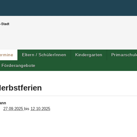
Benutzerspezifische Werkzeuge
Direkt zum Inhalt
|
Direkt zur Navigation
ermine
Eltern / SchülerInnen
Kindergarten
Primarschul
Förderangebote
erbstferien
ann
27.09.2025
bis
12.10.2025