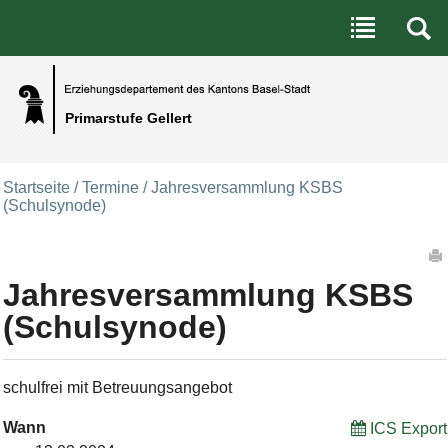
Benutzerspezifische Werkzeuge
Direkt zum Inhalt
|
Direkt zur Navigation
Primarstufe Gellert
Startseite
/
Termine
/
Jahresversammlung KSBS
(Schulsynode)
Artikelaktionen
Jahresversammlung KSBS
(Schulsynode)
schulfrei mit Betreuungsangebot
Wann
ICS Export