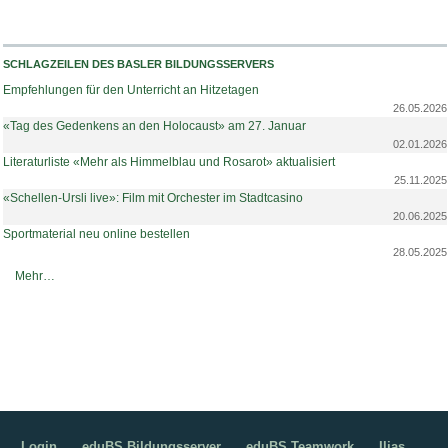
SCHLAGZEILEN DES BASLER BILDUNGSSERVERS
Empfehlungen für den Unterricht an Hitzetagen
26.05.2026
«Tag des Gedenkens an den Holocaust» am 27. Januar
02.01.2026
Literaturliste «Mehr als Himmelblau und Rosarot» aktualisiert
25.11.2025
«Schellen-Ursli live»: Film mit Orchester im Stadtcasino
20.06.2025
Sportmaterial neu online bestellen
28.05.2025
Schlagzeilen des Basler Bildungsservers -
Mehr…
Login
eduBS Bildungsserver
eduBS Teamwork
Ilias