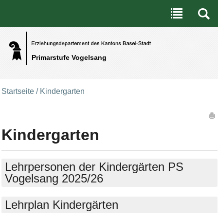
Benutzerspezifische Werkzeuge
Direkt zum Inhalt
|
Direkt zur Navigation
Primarstufe Vogelsang
Startseite
/
Kindergarten
Artikelaktionen
Kindergarten
Lehrpersonen der Kindergärten PS
Vogelsang 2025/26
Lehrplan Kindergärten