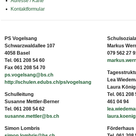
Adresse / Karte
Kontaktformular
PS Vogelsang
Schulsoziala
Schwarzwaldallee 107
Markus Wer
4058 Basel
079 562 27 9
Tel. 061 208 54 60
markus.wer
Fax 061 208 54 70
Tagesstruktu
ps.vogelsang@bs.ch
Lea Wiedem
http://schulen.edubs.ch/ps/vogelsang
Laura König
Schulleitung
Tel. 061 208
Susanne Mettler-Berner
461 04 94
Tel. 061 208 54 62
lea.wiedem
susanne.mettler@bs.ch
laura.koeni
Simon Lombris
Förderhaus
simon.lombris@bs.ch
Tel. 061 208