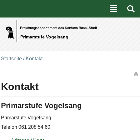
Benutzerspezifische Werkzeuge
Direkt zum Inhalt
|
Direkt zur Navigation
Primarstufe Vogelsang
Startseite
/
Kontakt
Artikelaktionen
Kontakt
Primarstufe Vogelsang
Primarstufe Vogelsang
Telefon 061 208 54 60