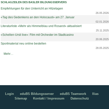
SCHLAGZEILEN DES BASLER BILDUNGSSERVERS
Empfehlungen für den Unterricht an Hitzetagen
26.05.2026
«Tag des Gedenkens an den Holocaust» am 27. Januar
02.01.2026
Literaturliste «Mehr als Himmelblau und Rosarot» aktualisiert
25.11.2025
«Schellen-Ursli live»: Film mit Orchester im Stadtcasino
20.06.2025
Sportmaterial neu online bestellen
28.05.2025
Schlagzeilen des Basler Bildungsservers -
Mehr…
Login
eduBS Bildungsserver
eduBS Teamwork
Ilias
Sitemap
Kontakt / Impressum
Datenschutz