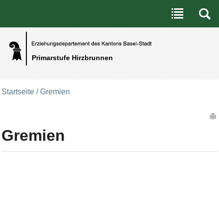
Benutzerspezifische Werkzeuge
Direkt zum Inhalt
|
Direkt zur Navigation
Primarstufe Hirzbrunnen
Startseite
/
Gremien
Artikelaktionen
Gremien