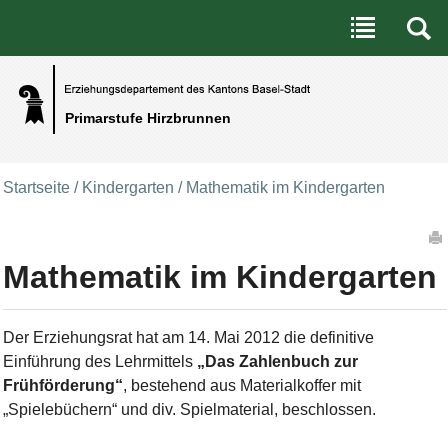
Benutzerspezifische Werkzeuge
Direkt zum Inhalt
|
Direkt zur Navigation
Primarstufe Hirzbrunnen
Startseite
/
Kindergarten
/
Mathematik im Kindergarten
Artikelaktionen
Mathematik im Kindergarten
Der Erziehungsrat hat am 14. Mai 2012 die definitive
Einführung des Lehrmittels
„Das Zahlenbuch zur
Frühförderung“
, bestehend aus Materialkoffer mit
„Spielebüchern“ und div. Spielmaterial, beschlossen.