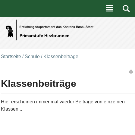
Benutzerspezifische Werkzeuge
Direkt zum Inhalt
|
Direkt zur Navigation
Primarstufe Hirzbrunnen
Startseite
/
Schule
/
Klassenbeiträge
Artikelaktionen
Klassenbeiträge
Hier erscheinen immer mal wieder Beiträge von einzelnen
Klassen...