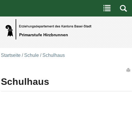
Benutzerspezifische Werkzeuge
Direkt zum Inhalt
|
Direkt zur Navigation
Primarstufe Hirzbrunnen
Startseite
/
Schule
/
Schulhaus
Artikelaktionen
Schulhaus