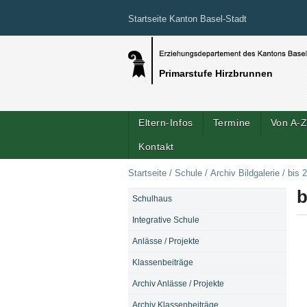
Startseite Kanton Basel-Stadt
Primarstufe Hirzbrunnen
Eltern-Infos
Termine
Von A-
Kontakt
Startseite
/
Schule
/
Archiv Bildgalerie
/
bis 
b
Schulhaus
NAVIGATION
Integrative Schule
Anlässe / Projekte
Klassenbeiträge
Archiv Anlässe / Projekte
Archiv Klassenbeiträge