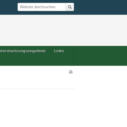
Suche
Website durchsuchen
nterstuetzungsangebote
Links
Artikelaktionen