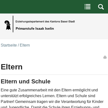
Benutzerspezifische Werkzeuge
Direkt zum Inhalt
|
Direkt zur Navigation
Primarstufe Isaak Iselin
Startseite
/
Eltern
Artikelaktionen
Eltern
Eltern und Schule
Eine gute Zusammenarbeit mit den Eltern ermöglicht und
unterstützt erfolgreiches Lernen. Eltern und Schule sind
Partner! Gemeinsam tragen wir die Verantwortung für Kinder
und Jugendliche. Damit die Schule ihren Erziehungs- und