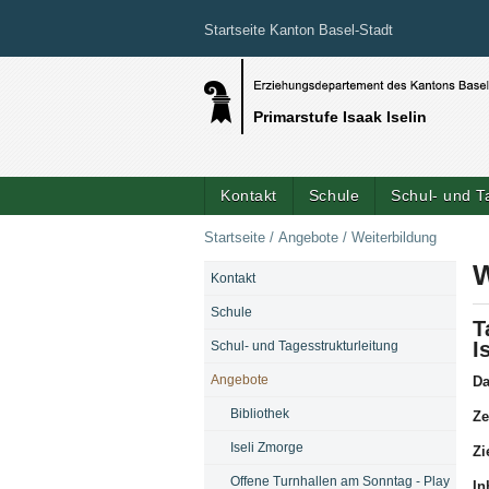
Startseite Kanton Basel-Stadt
Primarstufe Isaak Iselin
Kontakt
Schule
Schul- und T
Startseite
/
Angebote
/
Weiterbildung
W
Kontakt
NAVIGATION
Schule
T
I
Schul- und Tagesstrukturleitung
Angebote
Da
Bibliothek
Ze
Iseli Zmorge
Zi
Offene Turnhallen am Sonntag - Play
In