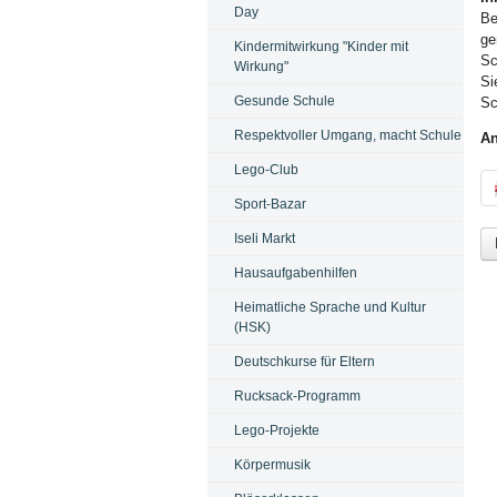
Day
Be
ge
Kindermitwirkung "Kinder mit
Sc
Wirkung"
Si
Gesunde Schule
Sc
Respektvoller Umgang, macht Schule
A
Lego-Club
Sport-Bazar
Iseli Markt
Hausaufgabenhilfen
Heimatliche Sprache und Kultur
(HSK)
Deutschkurse für Eltern
Rucksack-Programm
Lego-Projekte
Körpermusik