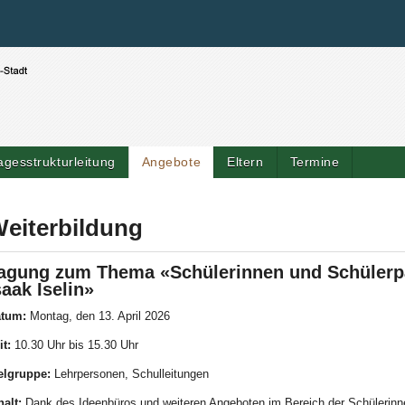
Benutzerspezifische Werkzeuge
Direkt zum Inhalt
|
Direkt zur Navigation
agesstrukturleitung
Angebote
Eltern
Termine
eiterbildung
agung zum Thema «Schülerinnen und Schülerpa
saak Iselin»
tum:
Montag, den 13. April 2026
it:
10.30 Uhr bis 15.30 Uhr
elgruppe:
Lehrpersonen, Schulleitungen
halt:
Dank des Ideenbüros und weiteren Angeboten im Bereich der Schülerinne