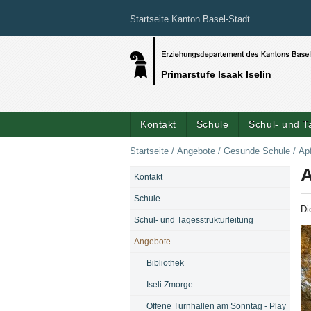
Startseite Kanton Basel-Stadt
Primarstufe Isaak Iselin
Kontakt
Schule
Schul- und T
Startseite
/
Angebote
/
Gesunde Schule
/
Ap
A
Kontakt
NAVIGATION
Schule
Di
Schul- und Tagesstrukturleitung
Angebote
Bibliothek
Iseli Zmorge
Offene Turnhallen am Sonntag - Play