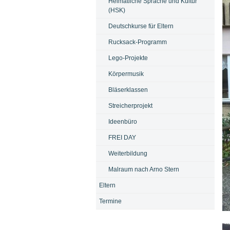
Heimatliche Sprache und Kultur
(HSK)
Deutschkurse für Eltern
Rucksack-Programm
Lego-Projekte
Körpermusik
Bläserklassen
Streicherprojekt
Ideenbüro
FREI DAY
Weiterbildung
Malraum nach Arno Stern
Eltern
Termine
Bi