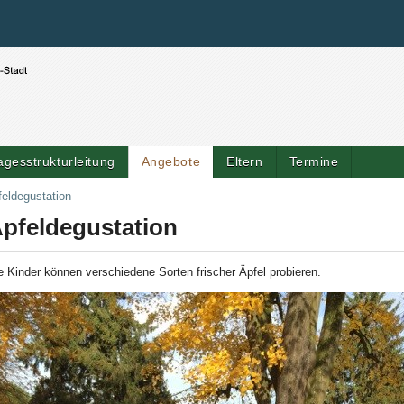
Benutzerspezifische Werkzeuge
Direkt zum Inhalt
|
Direkt zur Navigation
agesstrukturleitung
Angebote
Eltern
Termine
feldegustation
pfeldegustation
e Kinder können verschiedene Sorten frischer Äpfel probieren.