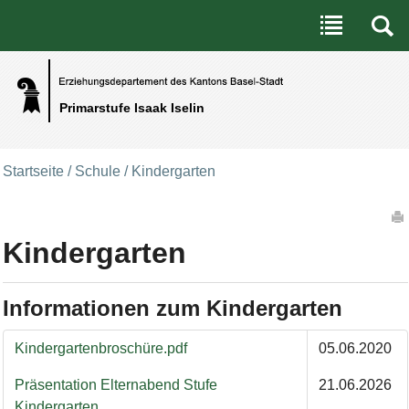
Benutzerspezifische Werkzeuge
Direkt zum Inhalt
|
Direkt zur Navigation
Primarstufe Isaak Iselin
Startseite
/
Schule
/
Kindergarten
Artikelaktionen
Kindergarten
Informationen zum Kindergarten
Informationen zum Kindergarten
Kindergartenbroschüre.pdf
05.06.2020
Präsentation Elternabend Stufe
21.06.2026
Kindergarten